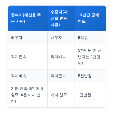
수증자(재
증여자(재산을 주
10년간 공제
산을 받는
는 사람)
한도
사람)
배우자
배우자
6억원
5천만원 (미성
직계존속
직계비속
년자는 2천만
원)
직계비속
직계존속
5천만원
기타 친족(6촌 이내
혈족, 4촌 이내 인
기타 친족
1천만원
척)