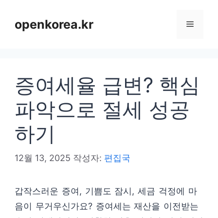
컨
텐
openkorea.kr
메
츠
로
뉴
건
증여세율 급변? 핵심
너
뛰
파악으로 절세 성공
기
하기
12월 13, 2025
작성자:
편집국
갑작스러운 증여, 기쁨도 잠시, 세금 걱정에 마
음이 무거우신가요? 증여세는 재산을 이전받는