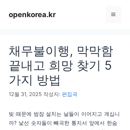
컨
텐
openkorea.kr
메
츠
로
뉴
건
채무불이행, 막막함
너
뛰
끝내고 희망 찾기 5
기
가지 방법
12월 31, 2025
작성자:
편집국
빚 때문에 밤잠 설치는 날들이 이어지고 계십니
까? 낯선 숫자들이 빼곡한 통지서 앞에서 한숨