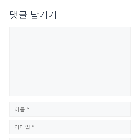
댓글 남기기
댓
글
이
름
이
메