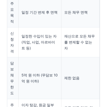
주
요
일정 기간 변제 후 면책
모든 채무 면책
목
적
신
일정한 수입이 있는 자
재산으로 모든 채무
청
(직업, 사업, 아르바이
를 변제할 수 없는
자
트 등)
자
격
담
보
채
5억 원 이하 (무담보 10
제한 없음
무
억 원 이하)
한
도
주
이자 탕감, 원금 일부