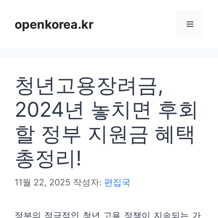
컨
텐
openkorea.kr
메
츠
로
뉴
건
청년고용장려금,
너
뛰
2024년 놓치면 후회
기
할 정부 지원금 혜택
총정리!
11월 22, 2025
작성자:
편집국
정부의 적극적인 청년 고용 정책이 지속되는 가