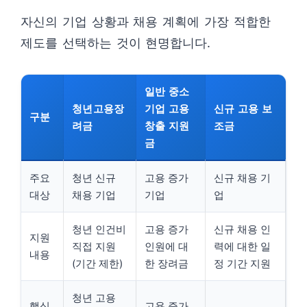
자신의 기업 상황과 채용 계획에 가장 적합한
제도를 선택하는 것이 현명합니다.
일반 중소
청년고용장
기업 고용
신규 고용 보
구분
려금
창출 지원
조금
금
주요
청년 신규
고용 증가
신규 채용 기
대상
채용 기업
기업
업
청년 인건비
고용 증가
신규 채용 인
지원
직접 지원
인원에 대
력에 대한 일
내용
(기간 제한)
한 장려금
정 기간 지원
청년 고용
핵심
고용 증가