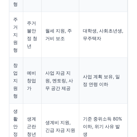
형
주
주거
거
불안
월세 지원, 주
대학생, 사회초년생,
지
정 청
거비 보조
무주택자
원
년
형
창
업
예비
사업 자금 지
사업 계획 보유, 일
지
창업
원, 멘토링, 사
정 연령 이하
원
가
무 공간 제공
형
생
활
생계
기준 중위소득 80%
생계비 지원,
안
곤란
이하, 위기 사유 발
긴급 자금 지원
정
청년
생