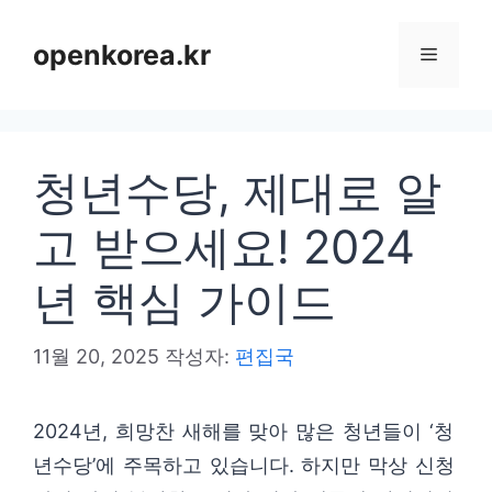
컨
텐
openkorea.kr
메
츠
로
뉴
건
청년수당, 제대로 알
너
뛰
고 받으세요! 2024
기
년 핵심 가이드
11월 20, 2025
작성자:
편집국
2024년, 희망찬 새해를 맞아 많은 청년들이 ‘청
년수당’에 주목하고 있습니다. 하지만 막상 신청