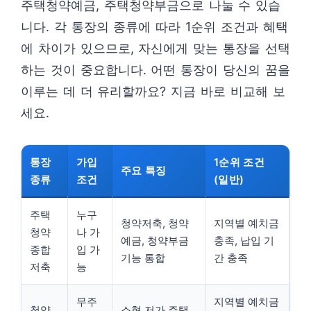
주택청약예금, 주택청약부금으로 나눌 수 있습
니다. 각 통장의 종류에 따라 1순위 조건과 혜택
에 차이가 있으므로, 자신에게 맞는 통장을 선택
하는 것이 중요합니다. 어떤 통장이 당신의 꿈을
이루는 데 더 유리할까요? 지금 바로 비교해 보
세요.
통장
가입
1순위 조건
주요 특징
종류
조건
(일반)
주택
누구
청약저축, 청약
지역별 예치금
청약
나 가
예금, 청약부금
충족, 납입 기
종합
입 가
기능 통합
간 충족
저축
능
무주
지역별 예치금
청약
소형 저가 주택