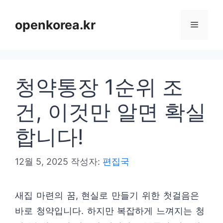
컨
텐
openkorea.kr
메
츠
로
뉴
건
청약통장 1순위 조
너
뛰
건, 이것만 알면 확실
기
합니다!
12월 5, 2025
작성자:
편집국
새집 마련의 꿈, 현실로 만들기 위한 첫걸음은
바로 청약입니다. 하지만 복잡하게 느껴지는 청