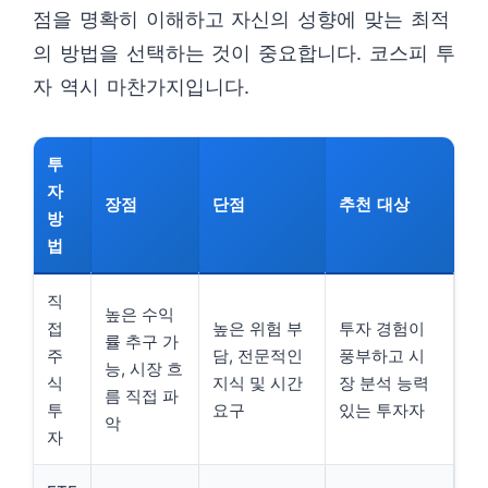
점을 명확히 이해하고 자신의 성향에 맞는 최적
의 방법을 선택하는 것이 중요합니다. 코스피 투
자 역시 마찬가지입니다.
투
자
장점
단점
추천 대상
방
법
직
높은 수익
접
높은 위험 부
투자 경험이
률 추구 가
주
담, 전문적인
풍부하고 시
능, 시장 흐
식
지식 및 시간
장 분석 능력
름 직접 파
투
요구
있는 투자자
악
자