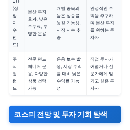
ETF
(상
개별 종목의
안정적인 수
분산 투자
장
높은 상승률
익을 추구하
효과, 낮은
지
놓칠 가능성,
며 분산 투자
수수료, 투
수
시장 지수 추
를 원하는 투
명한 운용
펀
종
자자
드)
주
전문 펀드
운용 보수 발
직접 투자가
식
매니저 운
생, 시장 수익
어렵거나 전
형
용, 다양한
률 대비 낮은
문가에게 맡
펀
상품 선택
수익률 가능
기고 싶은 투
드
가능
성
자자
코스피 전망 및 투자 기회 탐색