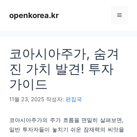
컨
텐
openkorea.kr
메
츠
로
뉴
건
코아시아주가, 숨겨
너
뛰
진 가치 발견! 투자
기
가이드
11월 23, 2025
작성자:
편집국
코아시아주가의 주가 흐름을 면밀히 살펴보면,
일반 투자자들이 놓치기 쉬운 잠재력의 씨앗을