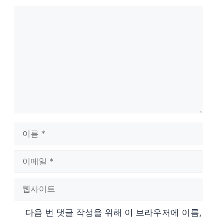
댓
글
이
름
이
메
웹
일
사
다음 번 댓글 작성을 위해 이 브라우저에 이름,
이