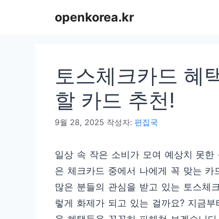
컨
openkorea.kr
텐
츠
로
토스체크카드 혜택
건
너
할 카드 추천!
뛰
9월 28, 2025
작성자:
편집국
기
일상 속 작은 소비가 모여 예상치 못한
은 체크카드 중에서 나에게 꼭 맞는 카
많은 분들의 관심을 받고 있는 토스체
렇게 화제가 되고 있는 걸까요? 지금