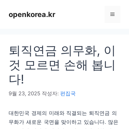
컨
텐
openkorea.kr
메
츠
로
뉴
건
퇴직연금 의무화, 이
너
뛰
것 모르면 손해 봅니
기
다!
9월 23, 2025
작성자:
편집국
대한민국 경제의 미래와 직결되는 퇴직연금 의
무화가 새로운 국면을 맞이하고 있습니다. 많은