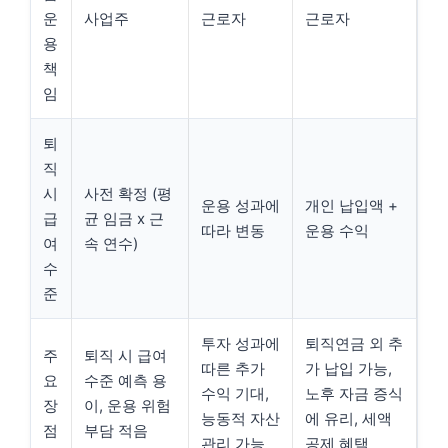
운
사업주
근로자
근로자
용
책
임
퇴
직
시
사전 확정 (평
운용 성과에
개인 납입액 +
급
균 임금 x 근
따라 변동
운용 수익
여
속 연수)
수
준
투자 성과에
퇴직연금 외 추
주
퇴직 시 급여
따른 추가
가 납입 가능,
요
수준 예측 용
수익 기대,
노후 자금 증식
장
이, 운용 위험
능동적 자산
에 유리, 세액
점
부담 적음
관리 가능
공제 혜택