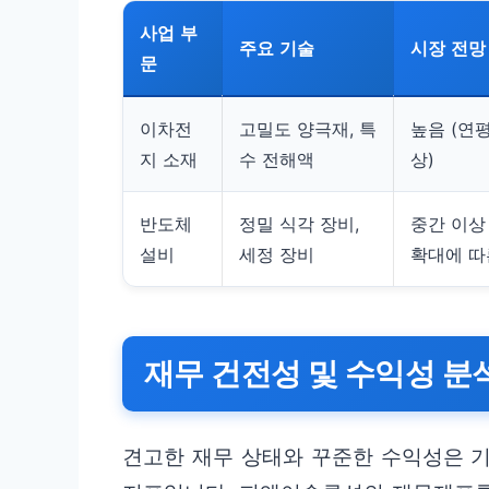
사업 부
주요 기술
시장 전망
문
이차전
고밀도 양극재, 특
높음 (연평
지 소재
수 전해액
상)
반도체
정밀 식각 장비,
중간 이상
설비
세정 장비
확대에 따
재무 건전성 및 수익성 분
견고한 재무 상태와 꾸준한 수익성은 