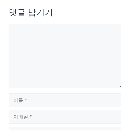
댓글 남기기
댓
글
이
름
이
메