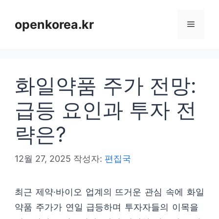
컨
텐
openkorea.kr
메
츠
로
뉴
건
화일약품 주가 전망:
너
뛰
급등 요인과 투자 전
기
략은?
12월 27, 2025
작성자:
편집국
최근 제약·바이오 업계의 뜨거운 관심 속에 화일
약품 주가가 연일 급등하며 투자자들의 이목을