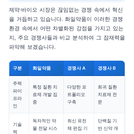
제약·바이오 시장은 끊임없는 경쟁 속에서 혁신
을 거듭하고 있습니다. 화일약품이 이러한 경쟁
환경 속에서 어떤 차별화된 강점을 가지고 있는
지, 주요 경쟁사들과 비교 분석하여 그 잠재력을
파악해 보겠습니다.
구분
화일약품
경쟁사 A
경쟁사 B
주력
특정 질환 치
다양한 포
희귀 질환
파이
료제 개발 집
트폴리오
치료제 전
프라
중
구축
문
인
독자적인 약
최신 유전
단백질 기
기술
물 전달 시스
체 편집 기
반 신약 개
력