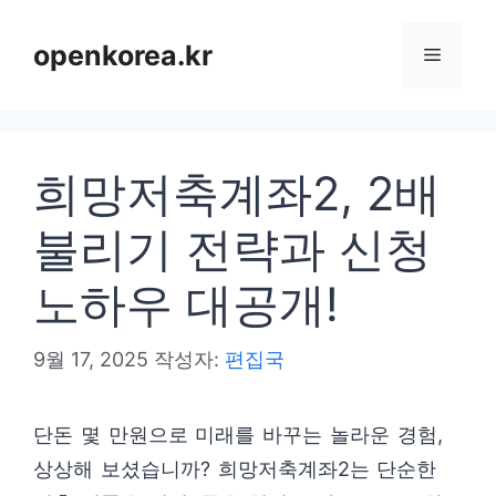
컨
텐
openkorea.kr
메
츠
로
뉴
건
희망저축계좌2, 2배
너
뛰
불리기 전략과 신청
기
노하우 대공개!
9월 17, 2025
작성자:
편집국
단돈 몇 만원으로 미래를 바꾸는 놀라운 경험,
상상해 보셨습니까? 희망저축계좌2는 단순한