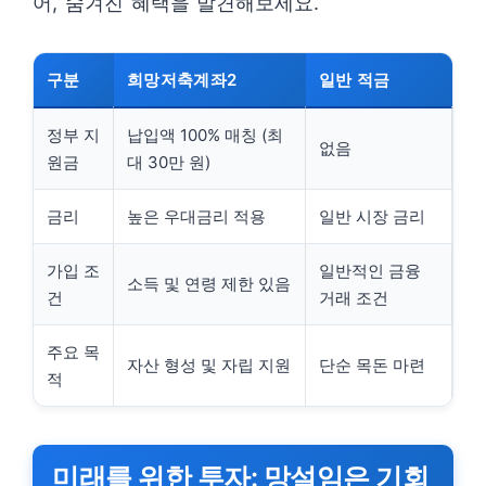
어, 숨겨진 혜택을 발견해보세요.
구분
희망저축계좌2
일반 적금
정부 지
납입액 100% 매칭 (최
없음
원금
대 30만 원)
금리
높은 우대금리 적용
일반 시장 금리
가입 조
일반적인 금융
소득 및 연령 제한 있음
건
거래 조건
주요 목
자산 형성 및 자립 지원
단순 목돈 마련
적
미래를 위한 투자: 망설임은 기회