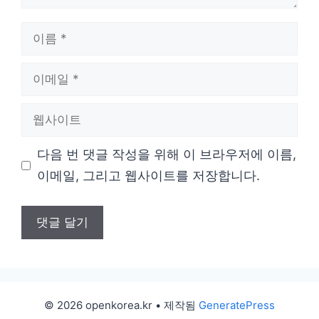
이
름
이
메
웹
일
사
다음 번 댓글 작성을 위해 이 브라우저에 이름,
이
이메일, 그리고 웹사이트를 저장합니다.
트
© 2026 openkorea.kr
• 제작됨
GeneratePress