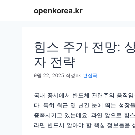
컨
openkorea.kr
텐
츠
로
힘스 주가 전망: 
건
너
자 전략
뛰
9월 22, 2025
작성자:
편집국
기
국내 증시에서 반도체 관련주의 움직임
다. 특히 최근 몇 년간 눈에 띄는 성장을
증폭시키고 있는데요. 과연 앞으로 힘스
라면 반드시 알아야 할 핵심 정보들을 