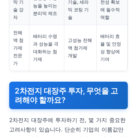
막 기
기술, 세라
전성 확보
능을 높이는
술 강
믹 코팅 기
에 필수적
분리막 제조
자
술
역할
전해
배터리 수명
배터리 효
액 첨
고성능 전해
과 성능을 극
율 및 안정
가제
액 첨가제
대화하는 첨
성 향상에
전문
개발
가제
기여
가
2차전지 대장주 투자, 무엇을 고
려해야 할까요?
2차전지 대장주에 투자하기 전, 몇 가지 중요한
고려사항이 있습니다. 단순히 기업의 이름값만