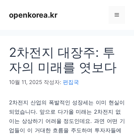
컨
텐
openkorea.kr
메
츠
로
뉴
건
2차전지 대장주: 투
너
뛰
자의 미래를 엿보다
기
10월 11, 2025
작성자:
편집국
2차전지 산업의 폭발적인 성장세는 이미 현실이
되었습니다. 앞으로 다가올 미래는 2차전지 없
이는 상상하기 어려울 정도인데요. 과연 어떤 기
업들이 이 거대한 흐름을 주도하며 투자자들에