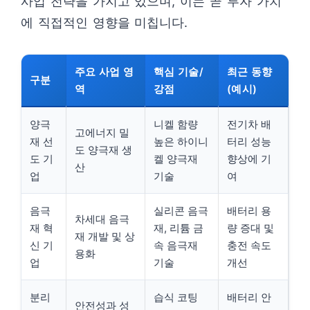
사업 전략을 가지고 있으며, 이는 곧 투자 가치
에 직접적인 영향을 미칩니다.
주요 사업 영
핵심 기술/
최근 동향
구분
역
강점
(예시)
양극
니켈 함량
전기차 배
고에너지 밀
재 선
높은 하이니
터리 성능
도 양극재 생
도 기
켈 양극재
향상에 기
산
업
기술
여
음극
실리콘 음극
배터리 용
차세대 음극
재 혁
재, 리튬 금
량 증대 및
재 개발 및 상
신 기
속 음극재
충전 속도
용화
업
기술
개선
분리
습식 코팅
배터리 안
안전성과 성