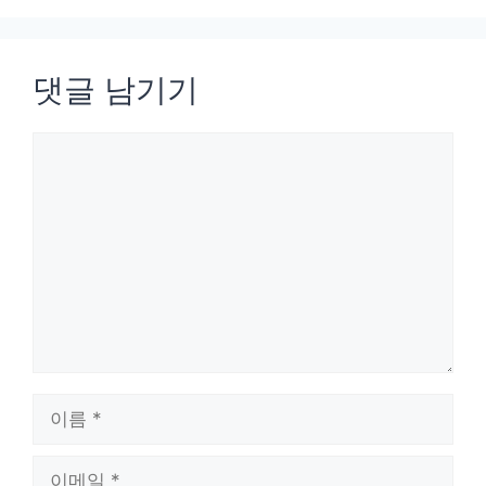
댓글 남기기
댓
글
이
름
이