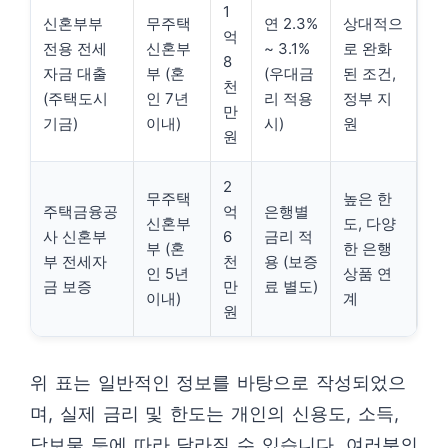
1
신혼부부
무주택
연 2.3%
상대적으
억
전용 전세
신혼부
~ 3.1%
로 완화
8
자금 대출
부 (혼
(우대금
된 조건,
천
(주택도시
인 7년
리 적용
정부 지
만
기금)
이내)
시)
원
원
2
무주택
높은 한
주택금융공
억
은행별
신혼부
도, 다양
사 신혼부
6
금리 적
부 (혼
한 은행
부 전세자
천
용 (보증
인 5년
상품 연
금 보증
만
료 별도)
이내)
계
원
위 표는 일반적인 정보를 바탕으로 작성되었으
며, 실제 금리 및 한도는 개인의 신용도, 소득,
담보물 등에 따라 달라질 수 있습니다. 여러분의