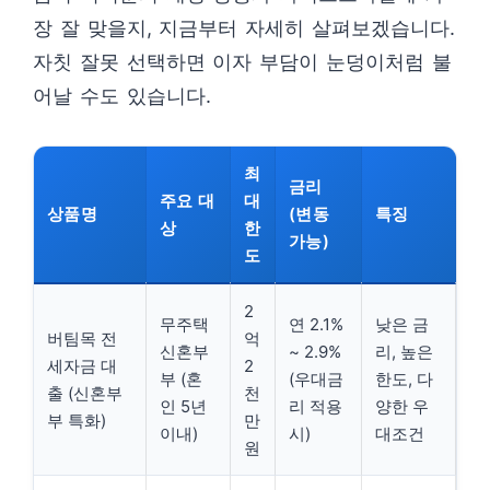
장 잘 맞을지, 지금부터 자세히 살펴보겠습니다.
자칫 잘못 선택하면 이자 부담이 눈덩이처럼 불
어날 수도 있습니다.
최
금리
주요 대
대
상품명
(변동
특징
상
한
가능)
도
2
무주택
연 2.1%
낮은 금
버팀목 전
억
신혼부
~ 2.9%
리, 높은
세자금 대
2
부 (혼
(우대금
한도, 다
출 (신혼부
천
인 5년
리 적용
양한 우
부 특화)
만
이내)
시)
대조건
원