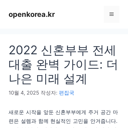
컨
텐
openkorea.kr
메
츠
로
뉴
건
2022 신혼부부 전세
너
뛰
대출 완벽 가이드: 더
기
나은 미래 설계
10월 4, 2025
작성자:
편집국
새로운 시작을 앞둔 신혼부부에게 주거 공간 마
련은 설렘과 함께 현실적인 고민을 안겨줍니다.