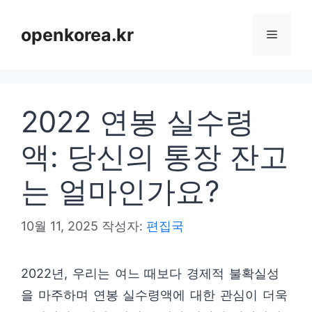
컨
텐
openkorea.kr
메
츠
로
뉴
건
2022 연봉 실수령
너
뛰
액: 당신의 통장 잔고
기
는 얼마인가요?
10월 11, 2025
작성자:
편집국
2022년, 우리는 여느 때보다 경제적 불확실성
을 마주하며 연봉 실수령액에 대한 관심이 더욱