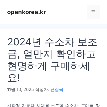
컨
텐
openkorea.kr
메
츠
로
뉴
건
2024년 수소차 보조
너
뛰
금, 얼만지 확인하고
기
현명하게 구매하세
요!
11월 10, 2025
작성자:
편집국
친환경 자동차 시대를 선도할 수소차, 구매를 망