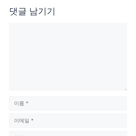
댓글 남기기
댓
글
이
름
이
메
웹
일