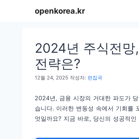
컨
openkorea.kr
텐
츠
로
2024년 주식전망
건
너
전략은?
뛰
12월 24, 2025
작성자:
편집국
기
2024년, 금융 시장의 거대한 파도가
습니다. 이러한 변동성 속에서 기회를
엇일까요? 지금 바로, 당신의 성공적인