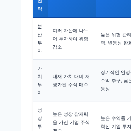
전
략
분
여러 자산에 나누
산
높은 위험 관리
어 투자하여 위험
투
력, 변동성 완
감소
자
가
장기적인 안정
치
내재 가치 대비 저
수익 추구, 낮
투
평가된 주식 매수
동성
자
성
높은 성장 잠재력
장
높은 수익률 기
을 가진 기업 주식
투
혁신 기업 투
매수