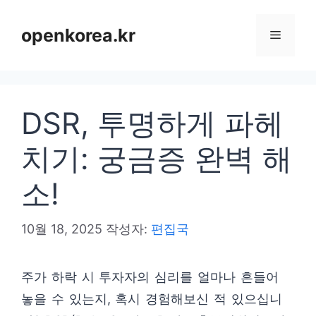
컨
텐
openkorea.kr
메
츠
로
뉴
건
DSR, 투명하게 파헤
너
뛰
치기: 궁금증 완벽 해
기
소!
10월 18, 2025
작성자:
편집국
주가 하락 시 투자자의 심리를 얼마나 흔들어
놓을 수 있는지, 혹시 경험해보신 적 있으십니