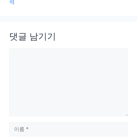
석
댓글 남기기
댓
글
이
름