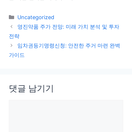
카
Uncategorized
테
영진약품 주가 전망: 미래 가치 분석 및 투자
고
전략
리
임차권등기명령신청: 안전한 주거 마련 완벽
가이드
댓글 남기기
댓
글