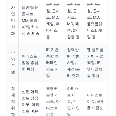
음반/음
음반/음
음반/음
사
음반/음원,
원, 콘서
원, 콘
원, 콘서
업
콘서트,
트, MD,
서트,
트, MD,
다
MD, 드라
게임, 메
MD, 패
플랫폼(위
각
마/영화 제
타버스
션, 화
버스), 게
화
작 준비 중
등
장품 등
임 등
IP 기반
강력한
팬 플랫폼
수
아티스트
종합 엔
IP 기반
기반 사업
익
활동 중심,
터테인
사업,
확장, IP
모
IP 확장
먼트 사
패션/뷰
멀티플랫
델
업
티 연계
폼 활용
잠
경영권
아티스
신인 아티
재
분쟁 리
트 이
아티스트
스트 성공
적
스크, 아
슈, 신
이슈, 플랫
여부, 아티
위
티스트
인 라인
폼 의존도
스트 이슈
험
이슈
업