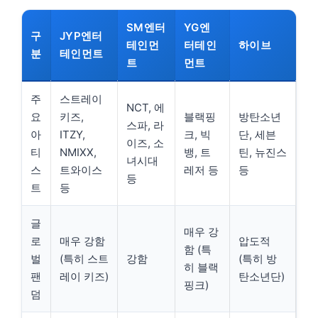
SM엔터
YG엔
구
JYP엔터
테인먼
터테인
하이브
분
테인먼트
트
먼트
주
스트레이
NCT, 에
요
키즈,
블랙핑
방탄소년
스파, 라
아
ITZY,
크, 빅
단, 세븐
이즈, 소
티
NMIXX,
뱅, 트
틴, 뉴진스
녀시대
스
트와이스
레저 등
등
등
트
등
글
매우 강
로
매우 강함
압도적
함 (특
벌
(특히 스트
강함
(특히 방
히 블랙
팬
레이 키즈)
탄소년단)
핑크)
덤