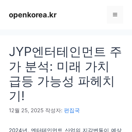
컨
텐
openkorea.kr
메
츠
로
뉴
건
JYP엔터테인먼트 주
너
뛰
가 분석: 미래 가치
기
급등 가능성 파헤치
기!
12월 25, 2025
작성자:
편집국
2024년, 엔터테인먼트 산업의 지각변동이 예상