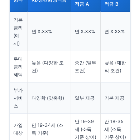
적금 A
적금 B
기본
금리
연 X.XX%
연 X.XX%
연 X.XX%
(예
시)
우대
높음 (다양한 조
중간 (일부
낮음 (제한
금리
건)
조건)
적 조건)
혜택
부가
서비
다양함 (맞춤형)
일부 제공
기본 제공
스
만 19-39
만 18-35
가입
만 19-34세 (소
세 (소득
세 (소득
대상
득 기준)
기준 상이)
기준 상이)