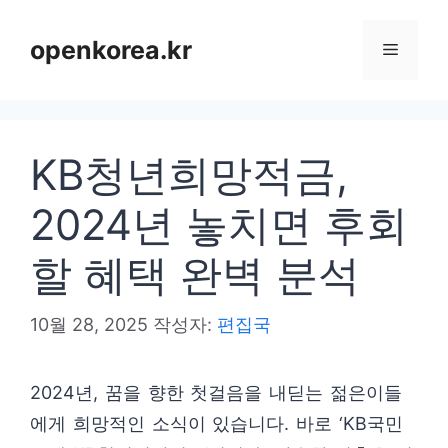
컨
텐
openkorea.kr
메
츠
로
뉴
건
KB청년희망적금,
너
뛰
2024년 놓치면 후회
기
할 혜택 완벽 분석
10월 28, 2025
작성자:
편집국
2024년, 꿈을 향한 첫걸음을 내딛는 젊은이들
에게 희망적인 소식이 있습니다. 바로 ‘KB국민