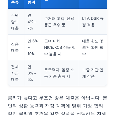
종류
범위
주택
연
주거래 고객, 신용
LTV, DSR 규
담보
4% ~
등급 우수 등
정 적용
대출
7%
연 6%
급여 이체,
대출 한도 및
신용
~
NICE/KCB 신용 점
조건 확인 필
대출
10%
수 높을 시
수
전세
연
무주택자, 일정 소
보증 기관 연
자금
3% ~
득 기준 충족 시
계 상품
대출
5%
금리가 낮다고 무조건 좋은 대출은 아닙니다. 본
인의 상환 능력과 재정 계획에 맞춰 가장 합리
적인 금리와 조건을 갖춘 상품을 선택하는 지혜