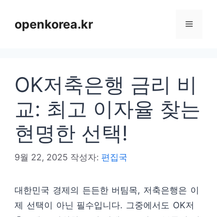
컨
텐
openkorea.kr
메
츠
로
뉴
건
OK저축은행 금리 비
너
뛰
교: 최고 이자율 찾는
기
현명한 선택!
9월 22, 2025
작성자:
편집국
대한민국 경제의 든든한 버팀목, 저축은행은 이
제 선택이 아닌 필수입니다. 그중에서도 OK저