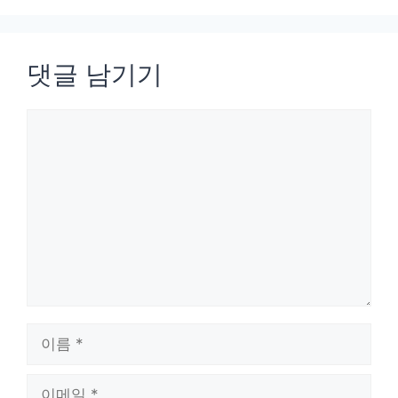
댓글 남기기
댓
글
이
름
이