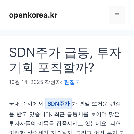
컨
텐
openkorea.kr
메
츠
로
뉴
건
SDN주가 급등, 투자
너
뛰
기회 포착할까?
기
10월 14, 2025
작성자:
편집국
국내 증시에서
SDN주가
가 연일 뜨거운 관심
을 받고 있습니다. 최근 급등세를 보이며 많은
투자자들의 이목을 집중시키고 있는데요. 과연
이러한 상승세가 지속될지, 그리고 어떤 투자 기